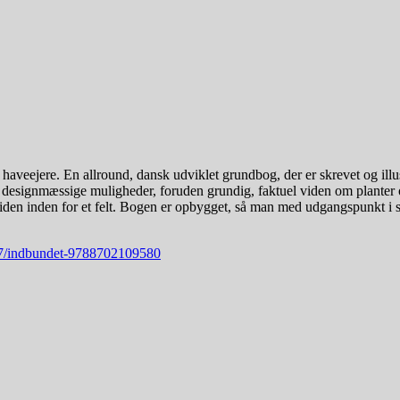
 haveejere. En allround, dansk udviklet grundbog, der er skrevet og ill
g designmæssige muligheder, foruden grundig, faktuel viden om planter o
den inden for et felt. Bogen er opbygget, så man med udgangspunkt i si
117/indbundet-9788702109580