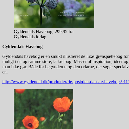
Gyldendals Havebog, 299,95 fra
Gyldendals forlag
Gyldendals Havebog
Gyldendals havebog er en smukt illustreret de luxe-grønspættebog for
muligt i én og samme store, lækre bog. Masser af inspiration, ideer o
man ikke gør. Både for begynderen og den erfarne, der søger specialvi
en.
http://www.gyldendal.dk/produkter/rie-post/den-danske-havebog-9