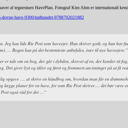
ehaver af tegnestuen HavePlan. Fotograf Kim Ahm er internationalt kendt
den-dovne-have-9300/indbundet-9788702021882
en. Jeg kan lide Rie Post som haveejer. Hun skriver godt, og hun har 
m). … Bogen kan på det bestemteste anbefales, især til nye haveejere.
”
er er tale om en bog, der går i dybden, skrevet af en, der kender sit f
g. Det giver lyst og idéer og først og fremmest anvisninger på at få re
ulig opgave …. at skrive en håndbog om, hvordan man får en drømmeha
og lægge planer for en have, for som Rie Post skriver…. det bør være en
Post også råd for det …
“