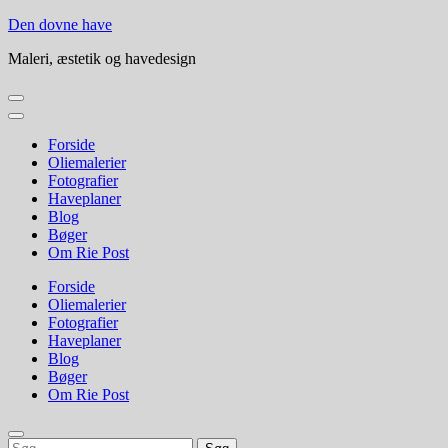
Skip
Den dovne have
to
Maleri, æstetik og havedesign
content
(Press
Enter)
Forside
Oliemalerier
Fotografier
Haveplaner
Blog
Bøger
Om Rie Post
Forside
Oliemalerier
Fotografier
Haveplaner
Blog
Bøger
Om Rie Post
Søg