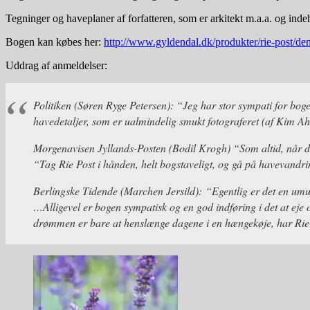
Tegninger og haveplaner af forfatteren, som er arkitekt m.a.a. og ind
Bogen kan købes her:
http://www.gyldendal.dk/produkter/rie-post/
Uddrag af anmeldelser:
Politiken (Søren Ryge Petersen): “
Jeg har stor sympati for bog
havedetaljer, som er ualmindelig smukt fotograferet (af Kim Ah
Morgenavisen Jyllands-Posten (Bodil Krogh) “
Som altid, når d
“Tag Rie Post i hånden, helt bogstaveligt, og gå på havevandrin
Berlingske Tidende (Marchen Jersild): “
Egentlig er det en um
…Alligevel er bogen sympatisk og en god indføring i det at eje 
drømmen er bare at henslænge dagene i en hængekøje, har Rie 