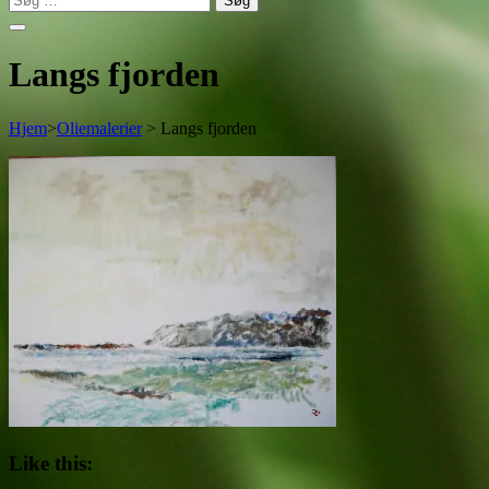
efter:
Langs fjorden
Hjem
>
Oliemalerier
>
Langs fjorden
Like this: