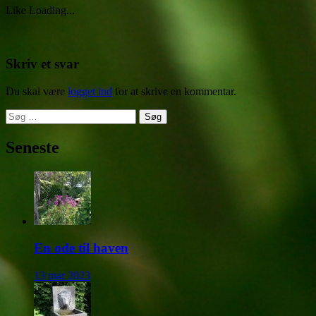
Like
Loading...
Skriv et svar
Du skal være
logget ind
for at skrive en kommentar.
Søg
efter:
Seneste
En ode til haven
13 mar 2023