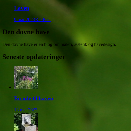
Løven
9 mar 2023
Rie Post
Den dovne have
Den dovne have er en blog om maleri, æstetik og havedesign.
Seneste opdateringer
En ode til haven
13 mar 2023