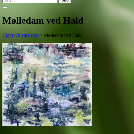
efter:
Mølledam ved Hald
Hjem
>
Oliemalerier
>
Mølledam ved Hald