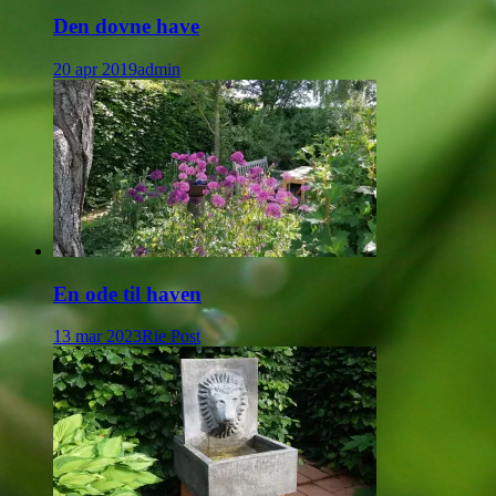
Den dovne have
20 apr 2019
admin
En ode til haven
13 mar 2023
Rie Post