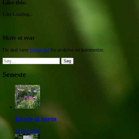
Like this:
Like
Loading...
Skriv et svar
Du skal være
logget ind
for at skrive en kommentar.
Søg
efter:
Seneste
En ode til haven
13 mar 2023