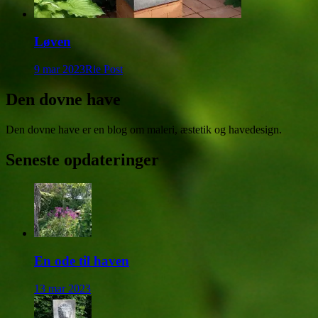
Løven
9 mar 2023
Rie Post
Den dovne have
Den dovne have er en blog om maleri, æstetik og havedesign.
Seneste opdateringer
En ode til haven
13 mar 2023