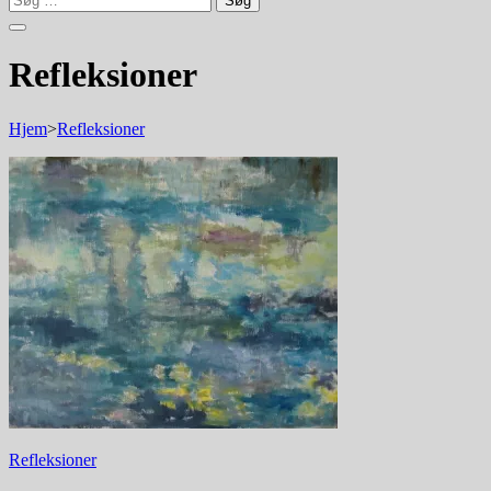
efter:
Refleksioner
Hjem
>
Refleksioner
Indlægsnavigation
Refleksioner