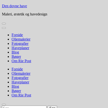
Skip
Den dovne have
to
Maleri, æstetik og havedesign
content
(Press
Enter)
Forside
Oliemalerier
Fotografier
Haveplaner
Blog
Bøger
Om Rie Post
Forside
Oliemalerier
Fotografier
Haveplaner
Blog
Bøger
Om Rie Post
Søg