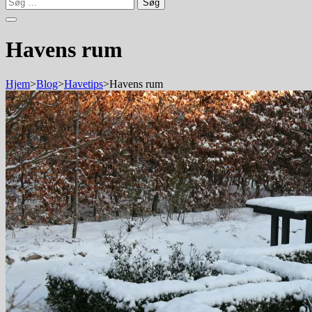
Søg
efter:
Havens rum
Hjem
>
Blog
>
Havetips
>
Havens rum