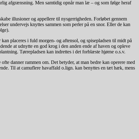
aturlig afgrænsning. Men samtidig opnår man læ – og som følge heraf
skabe illusioner og appellere til nysgerrigheden. Forløbet gennem
velser undervejs knyttes sammen som perler på en snor. Eller de kan
lge).
an placeres i fuld morgen- og aftensol, og spisepladsen til midt på
pændende at udnytte en god krog i den anden ende af haven og opleve
antning. Tørrepladsen kan indrettes i det forblæste hjørne o.s.v.
ave ofte danner rammen om. Det betyder, at man bedre kan operere med
ende. Til at camuflere havaffald o.lign. kan benyttes en tæt hæk, mens