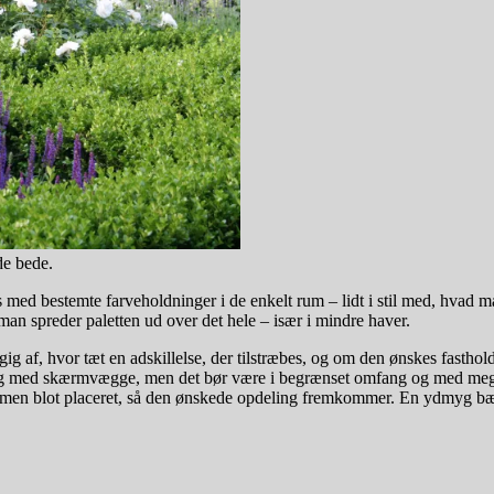
de bede.
med bestemte farveholdninger i de enkelt rum – lidt i stil med, hvad 
 man spreder paletten ud over det hele – især i mindre haver.
g af, hvor tæt en adskillelse, der tilstræbes, og om den ønskes fasthol
ing med skærmvægge, men det bør være i begrænset omfang og med mege
 – men blot placeret, så den ønskede opdeling fremkommer. En ydmyg bæn