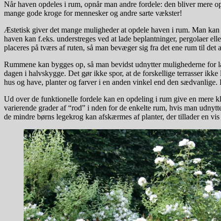
Når haven opdeles i rum, opnår man andre fordele: den bliver mere opl
mange gode kroge for mennesker og andre sarte vækster!
Æstetisk giver det mange muligheder at opdele haven i rum. Man kan ar
haven kan f.eks. understreges ved at lade beplantninger, pergolaer el
placeres på tværs af ruten, så man bevæger sig fra det ene rum til det
Rummene kan bygges op, så man bevidst udnytter mulighederne for læ o
dagen i halvskygge. Det gør ikke spor, at de forskellige terrasser ik
hus og have, planter og farver i en anden vinkel end den sædvanlige. 
Ud over de funktionelle fordele kan en opdeling i rum give en mere 
varierende grader af “rod” i nden for de enkelte rum, hvis man udnytte
de mindre børns legekrog kan afskærmes af planter, der tillader en vis