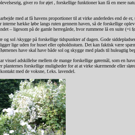
evelsesrig, giver ro for øjet , forskellige funktioner kan få en mere n
bejde med at få havens proportioner til at virke anderledes end de er, 
ler interne hække løbe langs ruten gennem haven, så de forskellige ople
 andet – ligesom på de gamle herregårde, hvor rummene lå en suite (=i fø
g sol /skygge på forskellige tidspunkter af dagen. Gode siddepladser k
ke ligger lige uden for huset eller opholdsstuen. Det kan faktisk være s
Børnenes have skal have både sol og skygge med plads til huleagtig bepl
klar visuel adskillelse mellem de mange forskellige gøremål, som en h
r planternes forskellige muligheder for at at virke skærmende eller slør
 kontakt med de voksne, f.eks. lavendel.