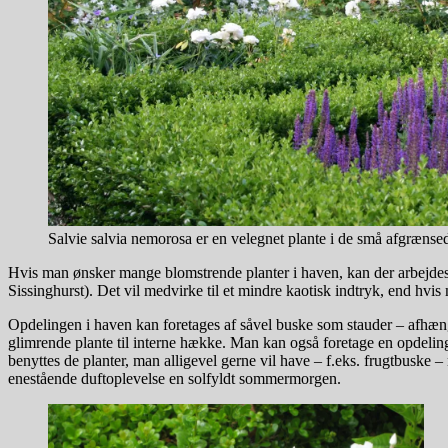
Salvie salvia nemorosa er en velegnet plante i de små afgrænse
Hvis man ønsker mange blomstrende planter i haven, kan der arbejdes 
Sissinghurst). Det vil medvirke til et mindre kaotisk indtryk, end hvis
Opdelingen i haven kan foretages af såvel buske som stauder – afhængi
glimrende plante til interne hække. Man kan også foretage en opdel
benyttes de planter, man alligevel gerne vil have – f.eks. frugtbuske
enestående duftoplevelse en solfyldt sommermorgen.