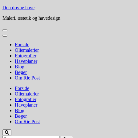
Skip
Den dovne have
to
Maleri, æstetik og havedesign
content
(Press
Enter)
Forside
Oliemalerier
Fotografier
Haveplaner
Blog
Bøger
Om Rie Post
Forside
Oliemalerier
Fotografier
Haveplaner
Blog
Bøger
Om Rie Post