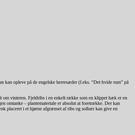
man kan opleve på de engelske herresæder (f.eks. “Det hvide rum” på
dt om vinteren. Fjeldribs i en enkelt række som en klippet hæk er en
n omtanke – plantemateriale er absolut at foretrække. Der kan
k placeret i et hjørne afgrænset af ribs og solbær kan give en