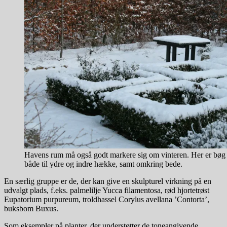
Havens rum må også godt markere sig om vinteren. Her er bø
både til ydre og indre hække, samt omkring bede.
En særlig gruppe er de, der kan give en skulpturel virkning på en
udvalgt plads, f.eks. palmelilje Yucca filamentosa, rød hjortetrøst
Eupatorium purpureum, troldhassel Corylus avellana ’Contorta’,
buksbom Buxus.
Som eksempler på planter, der understøtter de toneangivende,