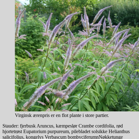
Virginsk ærenpris er en flot plante i store partier.
Stauder: fjerbusk Aruncus, kæmpeslør Crambe cordifolia, rød
hjortetrøst Eupatorium purpureum, pilebladet solsikke Helianthus
salicifolius, kongelys Verbascum bombyciferumnNøkketunge