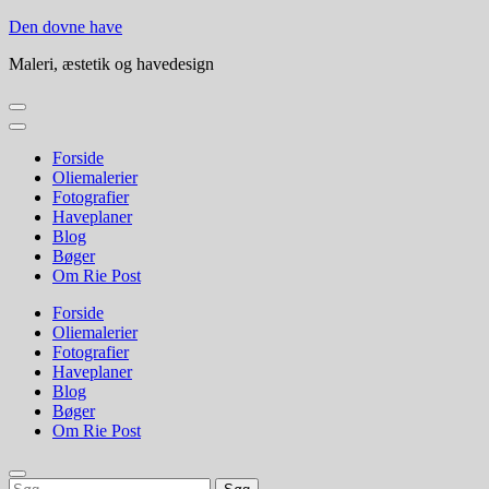
Skip
Den dovne have
to
Maleri, æstetik og havedesign
content
(Press
Enter)
Forside
Oliemalerier
Fotografier
Haveplaner
Blog
Bøger
Om Rie Post
Forside
Oliemalerier
Fotografier
Haveplaner
Blog
Bøger
Om Rie Post
Søg