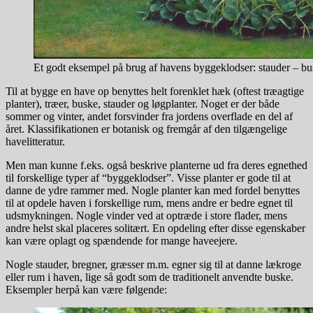
Et godt eksempel på brug af havens byggeklodser: stauder – bu
Til at bygge en have op benyttes helt forenklet hæk (oftest træagtige
planter), træer, buske, stauder og løgplanter. Noget er der både
sommer og vinter, andet forsvinder fra jordens overflade en del af
året. Klassifikationen er botanisk og fremgår af den tilgængelige
havelitteratur.
Men man kunne f.eks. også beskrive planterne ud fra deres egnethed
til forskellige typer af “byggeklodser”. Visse planter er gode til at
danne de ydre rammer med. Nogle planter kan med fordel benyttes
til at opdele haven i forskellige rum, mens andre er bedre egnet til
udsmykningen. Nogle vinder ved at optræde i store flader, mens
andre helst skal placeres solitært. En opdeling efter disse egenskaber
kan være oplagt og spændende for mange haveejere.
Nogle stauder, bregner, græsser m.m. egner sig til at danne lækroge
eller rum i haven, lige så godt som de traditionelt anvendte buske.
Eksempler herpå kan være følgende: