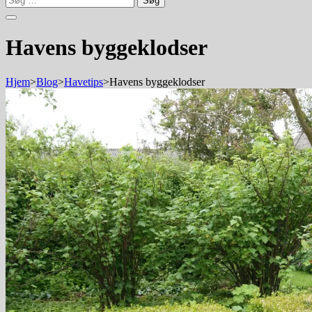
efter:
Havens byggeklodser
Hjem
>
Blog
>
Havetips
>
Havens byggeklodser