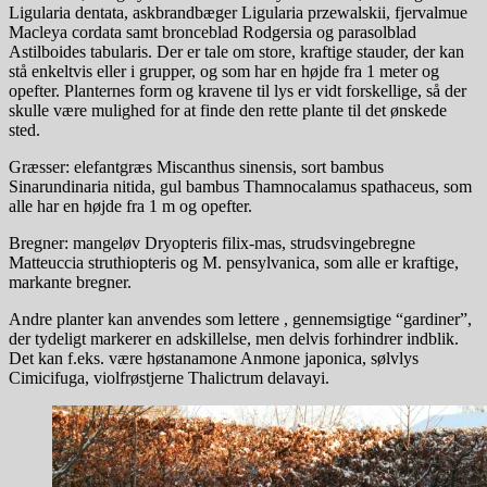
Ligularia dentata, askbrandbæger Ligularia przewalskii, fjervalmue
Macleya cordata samt bronceblad Rodgersia og parasolblad
Astilboides tabularis. Der er tale om store, kraftige stauder, der kan
stå enkeltvis eller i grupper, og som har en højde fra 1 meter og
opefter. Planternes form og kravene til lys er vidt forskellige, så der
skulle være mulighed for at finde den rette plante til det ønskede
sted.
Græsser: elefantgræs Miscanthus sinensis, sort bambus
Sinarundinaria nitida, gul bambus Thamnocalamus spathaceus, som
alle har en højde fra 1 m og opefter.
Bregner: mangeløv Dryopteris filix-mas, strudsvingebregne
Matteuccia struthiopteris og M. pensylvanica, som alle er kraftige,
markante bregner.
Andre planter kan anvendes som lettere , gennemsigtige “gardiner”,
der tydeligt markerer en adskillelse, men delvis forhindrer indblik.
Det kan f.eks. være høstanamone Anmone japonica, sølvlys
Cimicifuga, violfrøstjerne Thalictrum delavayi.