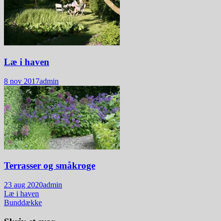
Læ i haven
8 nov 2017
admin
Terrasser og småkroge
23 aug 2020
admin
Indlægsnavigation
Læ i haven
Bunddække