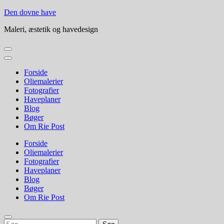
Skip
Den dovne have
to
Maleri, æstetik og havedesign
content
(Press
Enter)
Forside
Oliemalerier
Fotografier
Haveplaner
Blog
Bøger
Om Rie Post
Forside
Oliemalerier
Fotografier
Haveplaner
Blog
Bøger
Om Rie Post
Søg