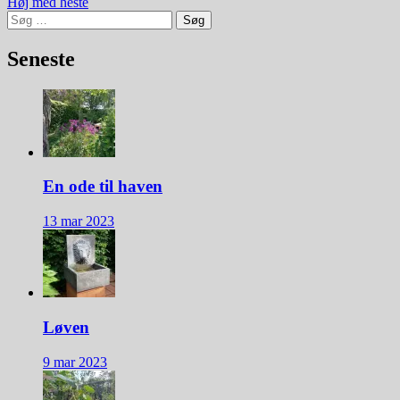
Indlægsnavigation
Høj med heste
Søg
efter:
Seneste
En ode til haven
13 mar 2023
Løven
9 mar 2023